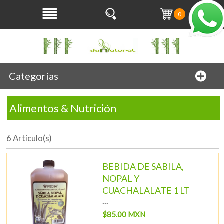
0
Categorías
Alimentos & Nutrición
6 Artículo(s)
BEBIDA DE SABILA,
NOPAL Y
CUACHALALATE 1 LT
...
$85.00 MXN