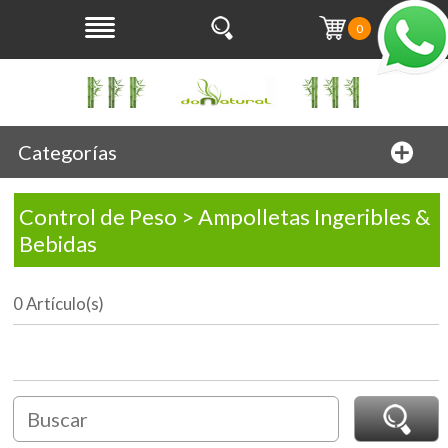
0
Categorías
Control de Peso > Ampolletas Ingeribles &
Bebidas
0 Artículo(s)